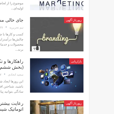
موضوع را از لحاظ
اولیه‌ای…
جای خالی مش
رپورتاژ آگهی
۲۷ دی
تیم تحریریه
کسب و کارها با چ
چالش‌ها درآمدزا
محصولات و خدمات خ
برند…
راهکارها و ت
بازاریابی
(بخش ششم)
۲۷ 
سعید اتحادی
این روزها ایجاد 
باشید،‌ شناختن ا
سادگی بتوانید پیا
رعایت بیشتر
رپورتاژ آگهی
اتوماتیک شی