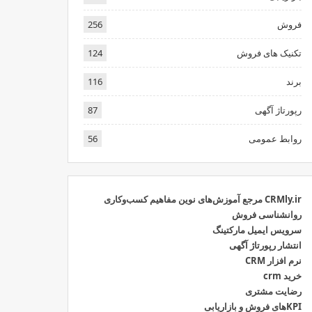
فروش
256
تکنیک های فروش
124
برند
116
رپورتاژ آگهی
87
روابط عمومی
56
CRMly.ir مرجع آموزش‌های نوین مفاهیم کسب‌وکاری
روانشناسی فروش
سرویس ایمیل مارکتینگ
انتشار رپورتاژ آگهی
نرم افزار CRM
خرید crm
رضایت مشتری
KPIهای فروش و بازاریابی