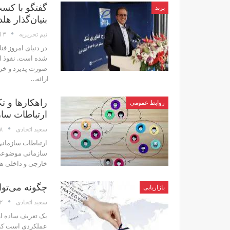
گفتگو با کسب
برند
بنیان‌گذار هل
۳ اسفند
تیم تحریریه
در دنیای امروز ف
شده است. نفوذ ای
صورت پذیرد و خری
ارائه…
راهکارها و ت
روابط عمومی
ارتباطات سا
۱۸ 
سعید اتحادی
ارتباطات سازمانی
سازمانی موضوعی م
خارجی و داخلی هر
چگونه می‌توان در ۵ مرحله بازاریابی دیجیتال
بازاریابی
۲ بهم
سعید اتحادی
یک تعریف ساده از
عملکردی است که اف