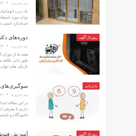
۲۶ دی
تیم تحریریه
یک درب اتوماتیک 
تواند مورد استفاد
استاندارد امنتی د
دوره‌های دک
رپورتاژ آگهی
۲۴ دی
تیم تحریریه
همه ما از دوران 
طور ذاتی علاقه م
تاریکی های جهان 
سوگیری‌های شناختی  Bias
بازاریابی
۲۲ دی
تیم تحریریه
داریم با معرفی ا
ناخودآگاه و نامح
آموزش فتوشاپ ۲۰۲۱ راهی به سوی ح
رپورتاژ آگهی