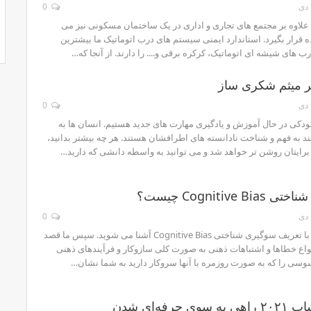
0
علاوه بر مجتمع های تجاری و اداری در یک ساختمان مسکونی نیز می
ه قرار بگیرد. استاندارد ایمنی سیستم های درب اتوماتیک ما بیشترین
رب های شیشه ای اتوماتیک، کرکره برقی و.... را دارند. از آنجا که…
تر میثم شکری ساز
0
کودکی در حال آموزش و یادگیری مهارت های جدید هستیم. انسان ها به
ند به فهم و شناخت نادانسته های اطرافشان هستند. هر چه بیشتر بدانید،
برایتان روشن تر خواهد شد و می توانید به واسطه دانشی که دارید…
Cognitive چیست؟
0
در این مقاله ابتدا با تعریف سوگیری شناختی Cognitive Bias آشنا می شوید. سپس ما قصد
نواع خطاها و اشتباهات ذهنی به صورت کلی سازوکار و فرآیندهای ذهنی
سوسی را که به صورت روزمره با آنها سروکار دارید به شما نشان…
رفه‌ای شدن