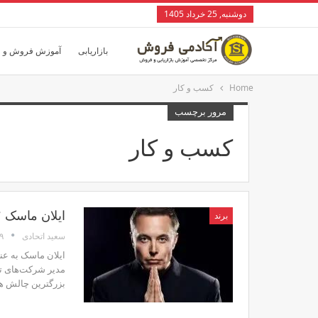
دوشنبه, 25 خرداد 1405
بازاریابی
آموزش فروش و 
Home
کسب و کار
مرور برچسب
کسب و کار
ایلان ماسک ؛
برند
۹ مهر
سعید اتحادی
ایلان ماسک به عن
بزرگترین چالش ها