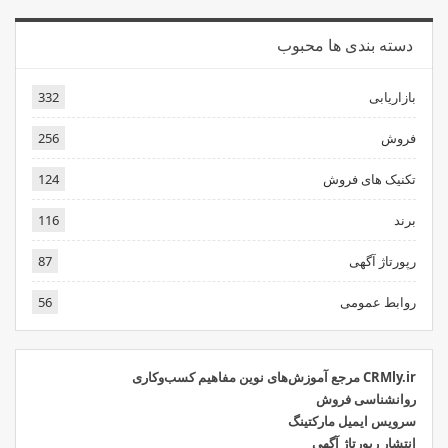
دسته بندی ها محبوب
بازاریابی
332
فروش
256
تکنیک های فروش
124
برند
116
رپورتاژ آگهی
87
روابط عمومی
56
CRMly.ir مرجع آموزش‌های نوین مفاهیم کسب‌وکاری
روانشناسی فروش
سرویس ایمیل مارکتینگ
انتشار رپورتاژ آگهی