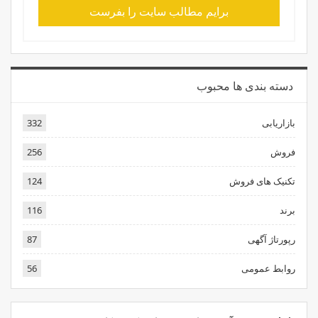
برایم مطالب سایت را بفرست
دسته بندی ها محبوب
بازاریابی
332
فروش
256
تکنیک های فروش
124
برند
116
رپورتاژ آگهی
87
روابط عمومی
56