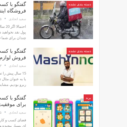
گفتگو با کسب
دسته بندی نشده
فروشگاه اینت
۵ آذر
سعید اتحادی
احتما
پول نقد نخواهید 
چندان برای شما قابل لمس
دسته بندی نشده
فروش لوازم 
۱۳ 
سعید اتحادی
15 سال پیش را ت
ربرو بودیم. مشابه
گفتگو با کسب 
برند
برای موفقیت
۵ مردا
سعید اتحادی
فضای کسب ­و ­کار
­ای بسیار پیچیده 