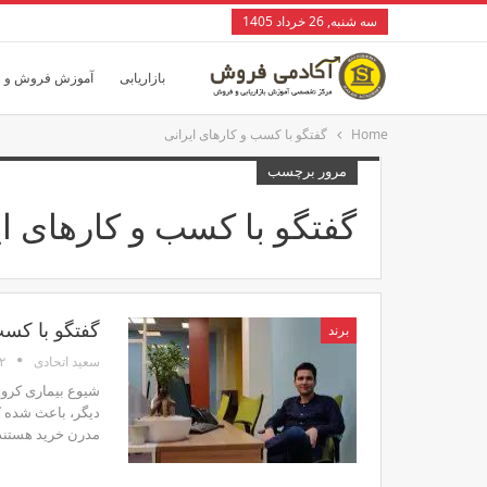
سه شنبه, 26 خرداد 1405
بازاریابی
آموزش فروش و 
Home
گفتگو با کسب و کارهای ایرانی
مرور برچسب
گفتگو با کسب و کارهای ای
گفتگو با کسب 
برند
۲ آذر
سعید اتحادی
شیوع بیماری کرونا
دیگر، باعث شده ک
مدرن خرید هستند. 