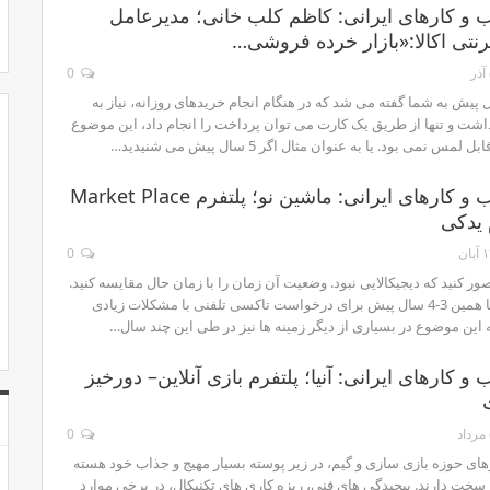
 و کارهای ایرانی: کاظم کلب خانی؛ مدیرعامل
رنتی اکالا:«بازار خرده فروشی…
0
لا اگر 20 سال پیش به شما گفته می شد که در هنگام انجام خریدهای روزانه، نیاز به
داشت و تنها از طریق یک کارت می توان پرداخت را انجام داد، این موضوع
 نمی بود. یا به عنوان مثال اگر 5 سال پیش می شنیدید…
گفتگو با کسب و کارهای ایرانی: ماشین نو؛ پلتفرم Market Place
یدکی
آبان
0
صور کنید که دیجیکالایی نبود. وضعیت آن زمان را با زمان حال مقایسه کنید.
یا به عنوان مثال تا همین 3-4 سال پیش برای درخواست تاکسی تلفنی با مشکلات زیادی
 این موضوع در بسیاری از دیگر زمینه ها نیز در طی این چند سال…
و کارهای ایرانی: آنیا؛ پلتفرم بازی آنلاین– دورخیز
د
0
های حوزه بازی­ سازی و گیم، در زیر پوسته بسیار مهیج و جذاب خود هسته
و سخت دارند. پیچیدگی­ های فنی، ریزه­ کاری­ های تکنیکال، در برخی موارد