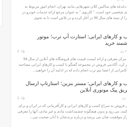
غدغه های ساکنین کلان شهرهایی مانند تهران، انجام امور مربوط به
 شخصی خود است. " کاربوی " به عنوان مرجع ارائه خدمات خودرو در
محل فعالیت خود را از نیمه های سال 96 در آغاز کرده و در تلاش است تا به نحوی
 و کارهای ایرانی: استارت آپ ترب؛ موتور
مند خرید
دی
0
ترب به عنوان یک مرکز معرفی و ارائه لیست قیمت های فروشگاه های آنلاین از سال 94
از کرد. آکادمی فروش در مجموعه گفتگو با کسب و کارهای ایرانی مصاحبه
کامرانی از اعضا تیم ترب انجام داده که در ادامه آن را خواهید…
 و کارهای ایرانی: مستر بنزین؛ استارتاپ ارسال
ق پیک موتوری آنلاین
0
 فروش به سراغ کسب و کارهای ایرانی و کارآفرینانی که در ایران و برای
ند، می رود و بدون هیچگونه چشمداشت مادی و غیر مادی، آنها را معرفی
 راز موفقیت شان می پرسد و درباره برندشان با آنان صحبت می…