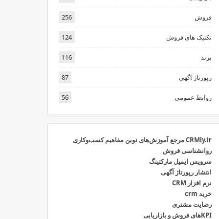
فروش
256
تکنیک های فروش
124
برند
116
رپورتاژ آگهی
87
روابط عمومی
56
CRMly.ir مرجع آموزش‌های نوین مفاهیم کسب‌وکاری
روانشناسی فروش
سرویس ایمیل مارکتینگ
انتشار رپورتاژ آگهی
نرم افزار CRM
خرید crm
رضایت مشتری
KPIهای فروش و بازاریابی