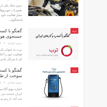
بدون شک یکی از د
تعمیرات خودروهای
پاسخگوی…
گفتگو با کسب
برند
جستجوی هوش
۲۹ 
سعید اتحادی
فعالیت خود را آغ
ای با سرکار خانم 
گفتگو با کسب
برند
سوخت از طری
۹ دی
سعید اتحادی
اشاره مهم آکادمی
ایران خدمت می کن
می کند، از رمز و