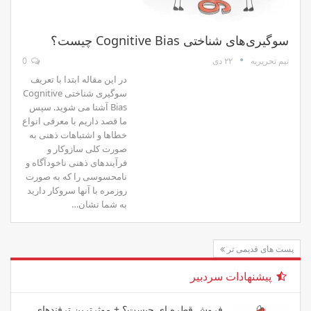
سوگیری‌های شناختی Cognitive Bias چیست؟
۲۲ دی
0
تیم تحریریه
در این مقاله ابتدا با تعریف
سوگیری شناختی Cognitive
Bias آشنا می شوید. سپس
ما قصد داریم با معرفی انواع
خطاها و اشتباهات ذهنی به
صورت کلی سازوکار و
فرآیندهای ذهنی ناخودآگاه و
نامحسوسی را که به صورت
روزمره با آنها سروکار دارید
به شما نشان…
پست های قدیمی تر
پیشنهادات سردبیر
فروش قطره ای چیست؟ + موثرترین ترفندهای