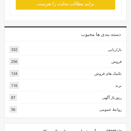
برایم مطالب سایت را بفرست
دسته بندی ها محبوب
بازاریابی
332
فروش
256
تکنیک های فروش
124
برند
116
رپورتاژ آگهی
87
روابط عمومی
56