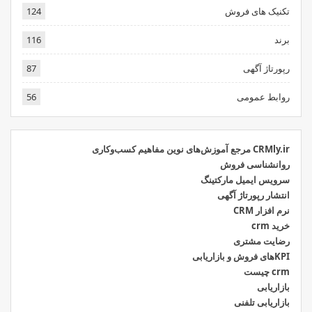
تکنیک های فروش
124
برند
116
رپورتاژ آگهی
87
روابط عمومی
56
CRMly.ir مرجع آموزش‌های نوین مفاهیم کسب‌وکاری
روانشناسی فروش
سرویس ایمیل مارکتینگ
انتشار رپورتاژ آگهی
نرم افزار CRM
خرید crm
رضایت مشتری
KPIهای فروش و بازاریابی
crm چیست
بازاریابی
بازاریابی تلفنی