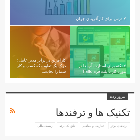
۷ درس برای کارآفرینان جوان
کارآفرین در برابر مدیر عامل ؛
۷ نکته برای استارت آپ ها در
درک یک تفاوت که کسب و کار
مورد کار با پلت فرم Trello
شما را نجات…
مرور رده
تکنیک ها و ترفندها
برندهای برتر
تعاریف و مفاهیم
خلق یک برند
ریسک مالی