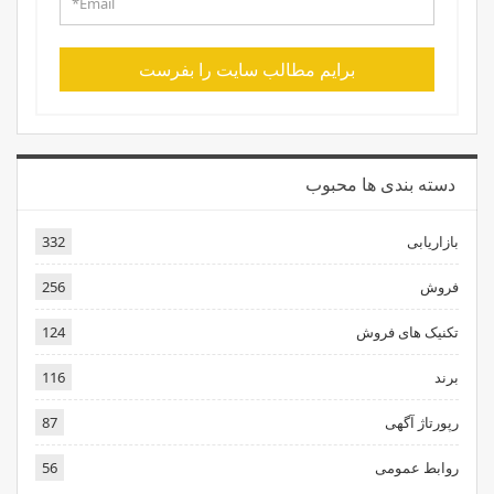
برایم مطالب سایت را بفرست
دسته بندی ها محبوب
بازاریابی
332
فروش
256
تکنیک های فروش
124
برند
116
رپورتاژ آگهی
87
روابط عمومی
56