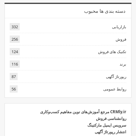
دسته بندی ها محبوب
بازاریابی
332
فروش
256
تکنیک های فروش
124
برند
116
رپورتاژ آگهی
87
روابط عمومی
56
CRMly.ir مرجع آموزش‌های نوین مفاهیم کسب‌وکاری
روانشناسی فروش
سرویس ایمیل مارکتینگ
انتشار رپورتاژ آگهی