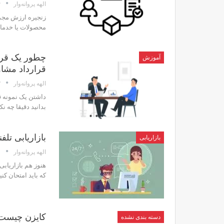
۴
الهه پروانه‌وار
زنجیره ارزش مجمو
محصولات یا خدمات
چطور یک قرا
آموزش
قرارداد مشاو
۷
الهه پروانه‌وار
داشتن یک نمونه ق
بدانید دقیقا چه نک
بازاریابی تل
بازاریابی
۰
الهه پروانه‌وار
هنوز هم بازاریابی
که باید امتحان کنی
کایزن چیست؟
دسته بندی نشده