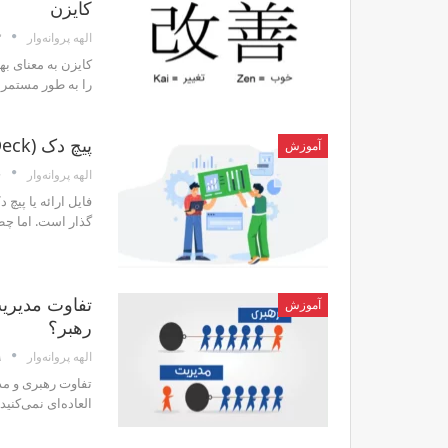
کایزن
۳
الهه پروانه‌وار
کایزن به معنای ب
را به طور مستمر ب
پیچ دک (Pich Deck) یا فایل ارائه به سرمایه‌گذار چیست؟
آموزش
۶
الهه پروانه‌وار
فایل ارائه یا پیچ
گذار است. اما چط
تفاوت مدیریت
آموزش
رهبر؟
۹
الهه پروانه‌وار
تفاوت رهبری و مد
العاده‌ای نمی‌کنید