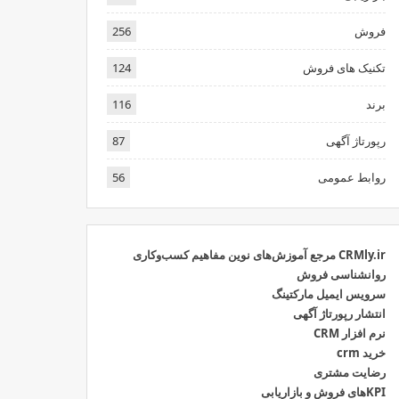
فروش
256
تکنیک های فروش
124
برند
116
رپورتاژ آگهی
87
روابط عمومی
56
CRMly.ir مرجع آموزش‌های نوین مفاهیم کسب‌وکاری
روانشناسی فروش
سرویس ایمیل مارکتینگ
انتشار رپورتاژ آگهی
نرم افزار CRM
خرید crm
رضایت مشتری
KPIهای فروش و بازاریابی