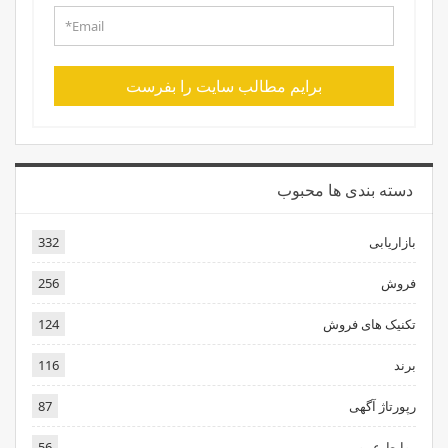
برایم مطالب سایت را بفرست
دسته بندی ها محبوب
بازاریابی
332
فروش
256
تکنیک های فروش
124
برند
116
رپورتاژ آگهی
87
روابط عمومی
56