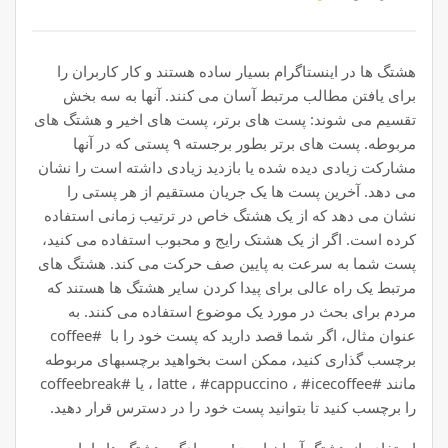
هشتگ ها در اینستاگرام بسیار ساده هستند و کار کاربران را
برای یافتن مطالب مرتبط آسان می کنند. آنها به سه بخش
تقسیم می شوند: پست های برتر، پست های اخیر و هشتگ های
مربوطه. پست های برتر بطور برجسته ۹ پستی که در آنها
مشارکت زیادی دیده شده یا بازدید زیادی داشته است را نشان
می دهد. آخرین پست ها یک جریان مستقیم از هر پستی را
نشان می دهد که از یک هشتگ خاص در ترتیب زمانی استفاده
کرده است. اگر از یک هشتک رایج و محبوب استفاده می کنید،
پست شما به سرعت به پایین صف حرکت می کند. هشتگ های
مرتبط یک راه عالی برای پیدا کردن سایر هشتگ ها هستند که
مردم برای بحث در مورد یک موضوع استفاده می کنند. به
عنوان مثال، اگر شما قصد دارید که پست خود را با #coffee
برچسب گذاری کنید، ممکن است بخواهید برچسبهای مربوطه
مانند #latte ، #cappuccino ، #icecoffee ، یا #coffeebreak
را برچسب کنید تا بتوانید پست خود را در دسترس قرار دهید.
استفاده از هشتگ آسان است! به سادگی هشتگ ها را با